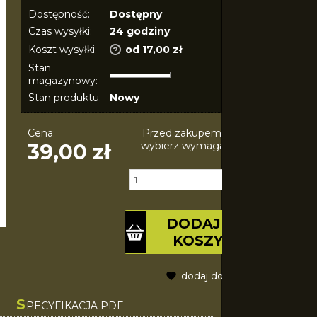
Dostępność:
Dostępny
Czas wysyłki:
24 godziny
Koszt wysyłki:
od 17,00 zł
Stan
magazynowy:
Stan produktu:
Nowy
Cena:
Przed zakupem produktu
39,00 zł
wybierz wymagane opcje.
Ilość:
szt.
DODAJ DO
KOSZYKA
dodaj do schowka
S
PECYFIKACJA PDF