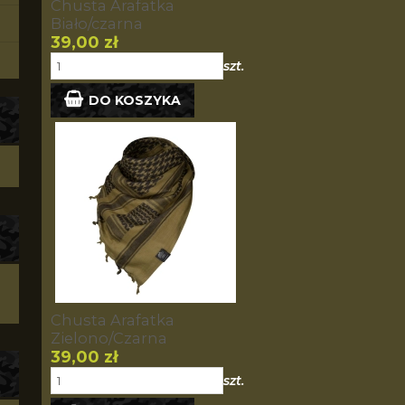
Chusta Arafatka
Biało/czarna
39,00 zł
szt.
DO KOSZYKA
Chusta Arafatka
Zielono/Czarna
39,00 zł
szt.