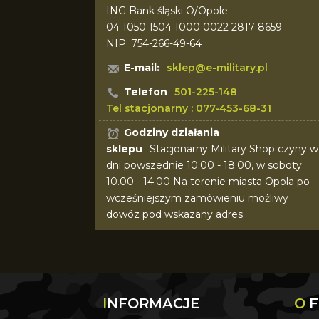
ING Bank śląski O/Opole
04 1050 1504 1000 0022 2817 8659
NIP: 754-266-49-64
E-mail:
sklep@e-military.pl
Telefon
501-225-148
Tel stacjonarny : 077-453-68-31
Godziny działania
sklepu
Stacjonarny Military Shop czyny w
dni powszednie 10.00 - 18.00, w soboty
10.00 - 14.00 Na terenie miasta Opola po
wcześniejszym zamówieniu możliwy
dowóz pod wskazany adres.
INFORMACJE
O