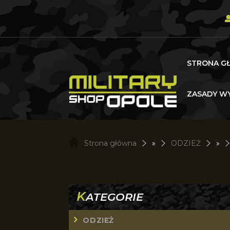
STRONA G
ZASADY WY
Strona główna
»
ODZIEŻ
»
K
ATEGORIE
ODZIEŻ