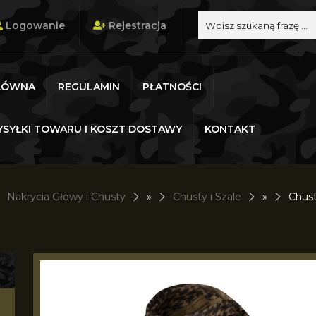
Logowanie
Rejestracja
ŁÓWNA
REGULAMIN
PŁATNOŚCI
SYŁKI TOWARU I KOSZT DOSTAWY
KONTAKT
Nakrycia Głowy i Chusty
»
Chusty i Szale
»
Chust