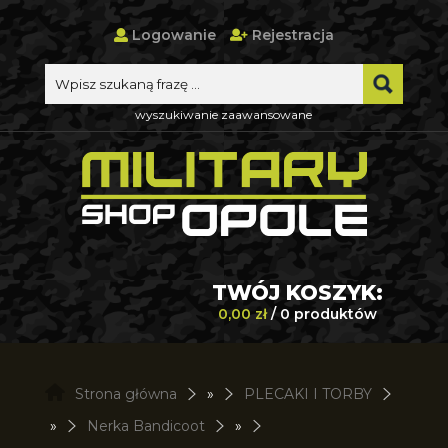
Logowanie
Rejestracja
wyszukiwanie zaawansowane
TWÓJ KOSZYK:
0,00 zł
/ 0 produktów
Strona główna
»
PLECAKI I TORBY
»
Nerka Bandicoot
»