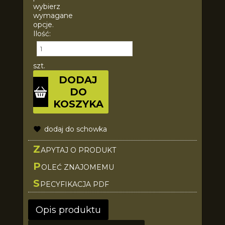
wybierz
wymagane
opcje.
Ilość:
szt.
DODAJ
DO
KOSZYKA
dodaj do schowka
Z
APYTAJ O PRODUKT
P
OLEĆ ZNAJOMEMU
S
PECYFIKACJA PDF
Opis produktu