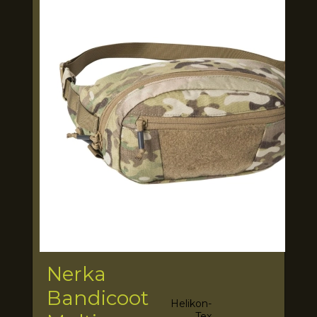
Nerka
Bandicoot
Helikon-
Tex