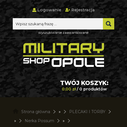
Logowanie
Rejestracja
wyszukiwanie zaawansowane
TWÓJ KOSZYK:
0,00 zł
/ 0 produktów
Strona główna
»
PLECAKI I TORBY
»
Nerka Possum
»