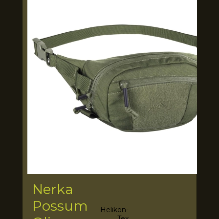
Nerka
Possum
Helikon-
Tex