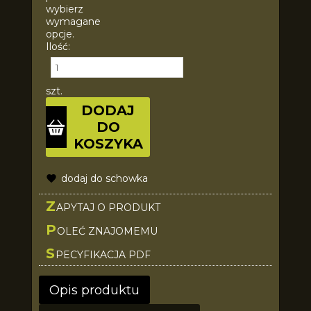
wybierz
wymagane
opcje.
Ilość:
szt.
DODAJ
DO
KOSZYKA
dodaj do schowka
Z
APYTAJ O PRODUKT
P
OLEĆ ZNAJOMEMU
S
PECYFIKACJA PDF
Opis produktu