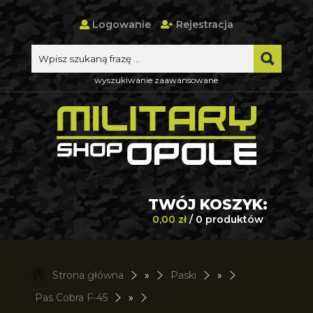
Logowanie
Rejestracja
wyszukiwanie zaawansowane
TWÓJ KOSZYK:
0,00 zł
/ 0 produktów
Strona główna
»
Paski
»
Pas Cobra F-45
»