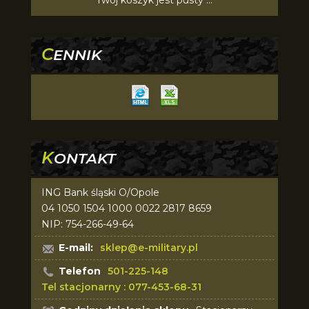
Twój koszyk jest pusty ...
C
ENNIK
K
ONTAKT
ING Bank śląski O/Opole
04 1050 1504 1000 0022 2817 8659
NIP: 754-266-49-64
E-mail:
sklep@e-military.pl
Telefon
501-225-148
Tel stacjonarny : 077-453-68-31