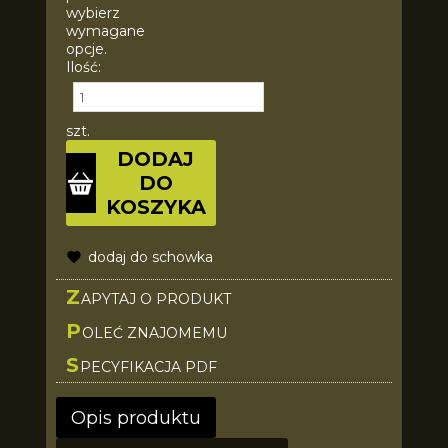
wybierz
wymagane
opcje.
Ilość:
szt.
DODAJ
DO
KOSZYKA
dodaj do schowka
Z
APYTAJ O PRODUKT
P
OLEĆ ZNAJOMEMU
S
PECYFIKACJA PDF
Opis produktu