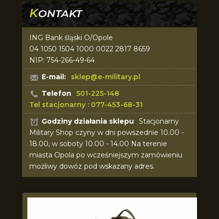
K
ONTAKT
ING Bank śląski O/Opole
04 1050 1504 1000 0022 2817 8659
NIP: 754-266-49-64
E-mail:
sklep@e-military.pl
Telefon
501-225-148
Tel stacjonarny : 077-453-68-31
Godziny działania sklepu
Stacjonarny
Military Shop czyny w dni powszednie 10.00 -
18.00, w soboty 10.00 - 14.00 Na terenie
miasta Opola po wcześniejszym zamówieniu
możliwy dowóz pod wskazany adres.