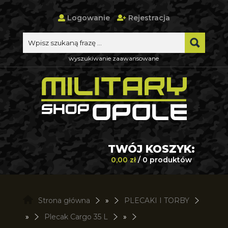
Logowanie
Rejestracja
wyszukiwanie zaawansowane
TWÓJ KOSZYK:
0,00 zł
/ 0 produktów
Strona główna
»
PLECAKI I TORBY
»
Plecak Cargo 35 L
»