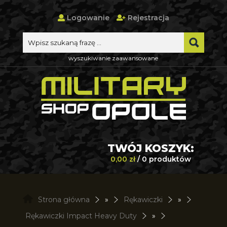
Logowanie
Rejestracja
wyszukiwanie zaawansowane
TWÓJ KOSZYK:
0,00 zł
/ 0 produktów
Strona główna
»
Rękawiczki
»
Rękawiczki Impact Heavy Duty
»