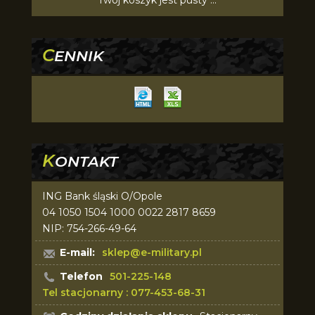
Twój koszyk jest pusty ...
C
ENNIK
K
ONTAKT
ING Bank śląski O/Opole
04 1050 1504 1000 0022 2817 8659
NIP: 754-266-49-64
E-mail:
sklep@e-military.pl
Telefon
501-225-148
Tel stacjonarny : 077-453-68-31