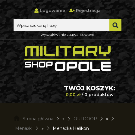
Logowanie
Rejestracja
wyszukiwanie zaawansowane
TWÓJ KOSZYK:
0,00 zł
/ 0 produktów
Strona główna
»
OUTDOOR
»
Menażki
»
Menażka Helikon