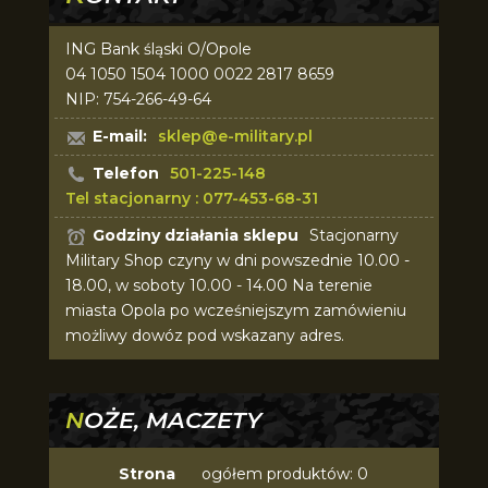
ING Bank śląski O/Opole
04 1050 1504 1000 0022 2817 8659
NIP: 754-266-49-64
E-mail:
sklep@e-military.pl
Telefon
501-225-148
Tel stacjonarny : 077-453-68-31
Godziny działania sklepu
Stacjonarny
Military Shop czyny w dni powszednie 10.00 -
18.00, w soboty 10.00 - 14.00 Na terenie
miasta Opola po wcześniejszym zamówieniu
możliwy dowóz pod wskazany adres.
NOŻE, MACZETY
Strona
ogółem produktów: 0