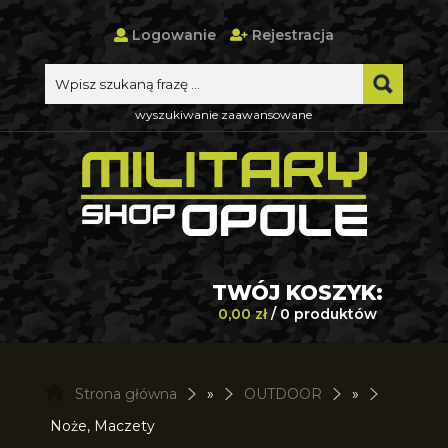
Logowanie
Rejestracja
wyszukiwanie zaawansowane
TWÓJ KOSZYK:
0,00 zł
/ 0 produktów
Strona główna
»
OUTDOOR
»
Noże, Maczety