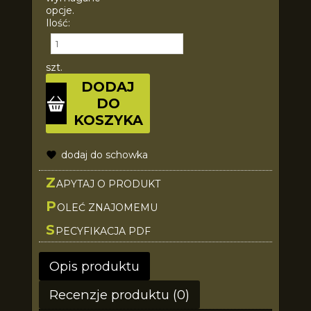
opcje.
Ilość:
szt.
DODAJ
DO
KOSZYKA
dodaj do schowka
Z
APYTAJ O PRODUKT
P
OLEĆ ZNAJOMEMU
S
PECYFIKACJA PDF
Opis produktu
Recenzje produktu (0)