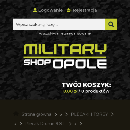
Logowanie
Rejestracja
wyszukiwanie zaawansowane
TWÓJ KOSZYK:
0,00 zł
/ 0 produktów
Strona główna
»
PLECAKI I TORBY
»
Plecak Drome 9.8 L
»