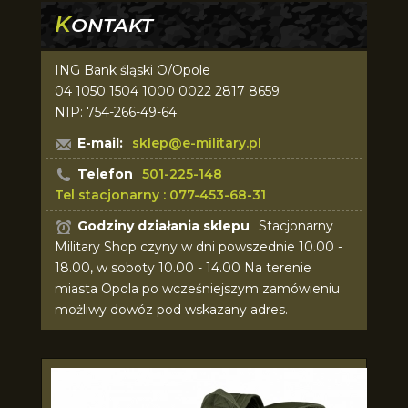
K
ONTAKT
ING Bank śląski O/Opole
04 1050 1504 1000 0022 2817 8659
NIP: 754-266-49-64
E-mail:
sklep@e-military.pl
Telefon
501-225-148
Tel stacjonarny : 077-453-68-31
Godziny działania sklepu
Stacjonarny
Military Shop czyny w dni powszednie 10.00 -
18.00, w soboty 10.00 - 14.00 Na terenie
miasta Opola po wcześniejszym zamówieniu
możliwy dowóz pod wskazany adres.