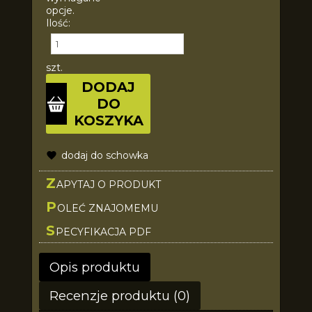
opcje.
Ilość:
szt.
DODAJ
DO
KOSZYKA
dodaj do schowka
Z
APYTAJ O PRODUKT
P
OLEĆ ZNAJOMEMU
S
PECYFIKACJA PDF
Opis produktu
Recenzje produktu (0)