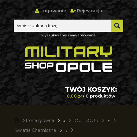
Logowanie
Rejestracja
wyszukiwanie zaawansowane
TWÓJ KOSZYK:
0,00 zł
/ 0 produktów
Strona główna
»
OUTDOOR
»
Światła Chemiczne
»