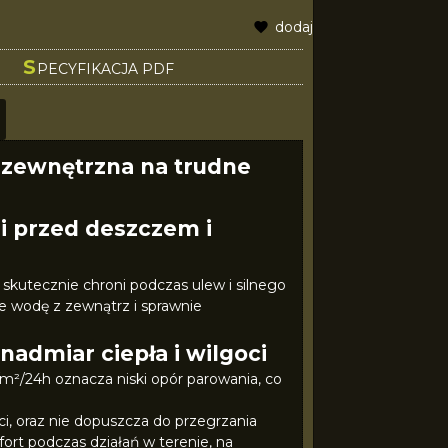
dodaj do schowka
S
PECYFIKACJA PDF
 zewnętrzna na trudne
i przed deszczem i
utecznie chroni podczas ulew i silnego
e wodę z zewnątrz i sprawnie
admiar ciepła i wilgoci
²/24h oznacza niski opór parowania, co
i, oraz nie dopuszcza do przegrzania
rt podczas działań w terenie, na