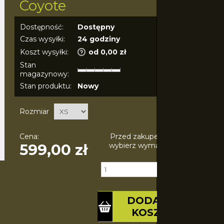
Coyote
Dostępność:
Dostępny
Czas wysyłki:
24 godziny
Koszt wysyłki:
od 0,00 zł
Stan
magazynowy:
Stan produktu:
Nowy
Rozmiar
Cena:
Przed zakupem produktu
599,00 zł
wybierz wymagane opcje.
Ilość:
szt.
DODAJ DO
KOSZYKA