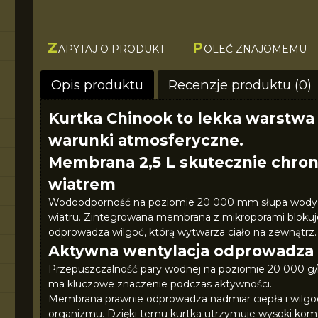
Z
P
APYTAJ O PRODUKT
OLEĆ ZNAJOMEMU
Opis produktu
Recenzje produktu (0)
Kurtka Chinook to lekka warstwa
warunki atmosferyczne.
Membrana 2,5 L skutecznie chron
wiatrem
Wodoodporność na poziomie 20 000 mm słupa wody sk
wiatru. Zintegrowana membrana z mikroporami blokuj
odprowadza wilgoć, którą wytwarza ciało na zewnątrz.
Aktywna wentylacja odprowadza n
Przepuszczalność pary wodnej na poziomie 20 000 g/m
ma kluczowe znaczenie podczas aktywności.
Membrana prawnie odprowadza nadmiar ciepła i wilgoc
organizmu. Dzięki temu kurtka utrzymuje wysoki komfo