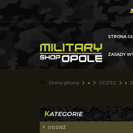
STRONA G
ZASADY WY
Strona główna
»
ODZIEŻ
»
K
ATEGORIE
ODZIEŻ