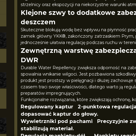
strzelnicy oraz ekspozycji na niekorzystne warunki at
Klejone szwy to dodatkowe zabe
deszczem
Skutecznie blokują wodę bez wpływu na płynność p
zamek główny YKK®, zakończony zatrzaskiem Prym, p
jednocześnie ułatwia regulację podczas ruchu w tereni
Zewnętrzną warstwę zabezpiecz
DWR
Durable Water Repellency zwiększa odporność na zabru
spowalnia wnikanie wilgoci. Jest pozbawiona szkodliw
produkt jest prostszy w pielęgnacji i dłużej zachowuj
czasem traci swoje właściwości, dlatego warto ją re
preparatów impregnujących.
Funkcjonalne rozwiązania, które zwiększają ochronę, ko
Regulowany kaptur 2-punktowa regulacja
dopasować kaptur do głowy.
Wywietrzniki pod pachami Precyzyjnie zwi
stabilizują materiał.
Regulacja mankiety-dół Mankiety regulo