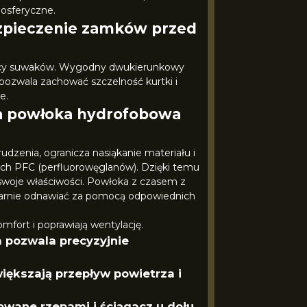
mosferyczne.
zpieczenie zamków przed
racy suwaków. Wygodny dwukierunkowy
ozwala zachować szczelność kurtki i
e.
a powłoka hydrofobowa
dzenia, ogranicza nasiąkanie materiału i
ych PFC (perfluorowęglanów). Dzięki temu
e swoje właściwości. Powłoka z czasem z
gularnie odnawiać za pomocą odpowiednich
mfort i poprawiają wentylację.
 pozwala precyzyjnie
ększają przepływ powietrza i
wane rzepami i ściągacz u dołu