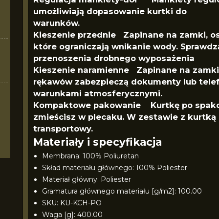
umożliwiają dopasowanie kurtki do
warunków.
Kieszenie przednie Zapinane na zamki, osł
które ograniczają wnikanie wody. Sprawdzą
przenoszenia drobnego wyposażenia
Kieszenie naramienne Zapinane na zamki,
rękawów zabezpieczą dokumenty lub telef
warunkami atmosferycznymi.
Kompaktowe pakowanie Kurtkę po spakow
zmieścisz w plecaku. W zestawie z kurtką
transportowy.
Materiały i specyfikacja
Membrana: 100% Poliuretan
Skład materiału głównego: 100% Poliester
Materiał główny: Poliester
Gramatura głównego materiału [g/m2]: 100.00
SKU: KU-KCH-PO
Waga [g]: 400.00