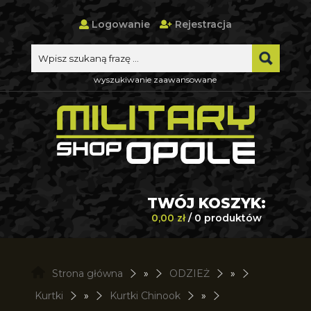
Logowanie
Rejestracja
wyszukiwanie zaawansowane
TWÓJ KOSZYK:
0,00 zł
/ 0 produktów
Strona główna
»
ODZIEŻ
»
Kurtki
»
Kurtki Chinook
»