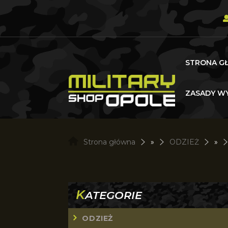
STRONA G
ZASADY WY
Strona główna
»
ODZIEŻ
»
K
ATEGORIE
ODZIEŻ