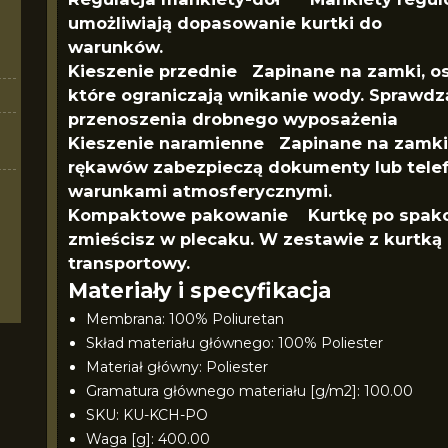
umożliwiają dopasowanie kurtki do
warunków.
Kieszenie przednie Zapinane na zamki, osł
które ograniczają wnikanie wody. Sprawdzą
przenoszenia drobnego wyposażenia
Kieszenie naramienne Zapinane na zamki,
rękawów zabezpieczą dokumenty lub telef
warunkami atmosferycznymi.
Kompaktowe pakowanie Kurtkę po spakow
zmieścisz w plecaku. W zestawie z kurtką
transportowy.
Materiały i specyfikacja
Membrana: 100% Poliuretan
Skład materiału głównego: 100% Poliester
Materiał główny: Poliester
Gramatura głównego materiału [g/m2]: 100.00
SKU: KU-KCH-PO
Waga [g]: 400.00