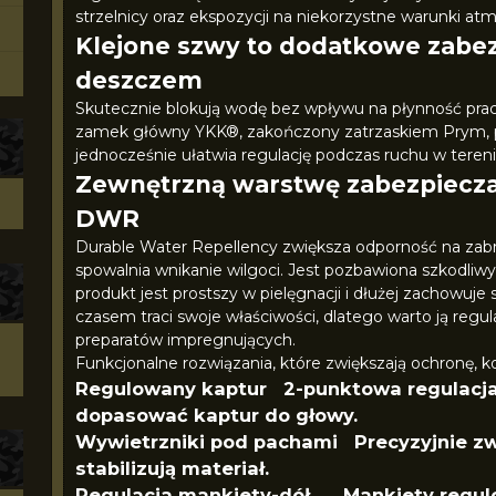
strzelnicy oraz ekspozycji na niekorzystne warunki at
Klejone szwy to dodatkowe zabe
deszczem
Skutecznie blokują wodę bez wpływu na płynność p
zamek główny YKK®, zakończony zatrzaskiem Prym, p
jednocześnie ułatwia regulację podczas ruchu w tereni
Zewnętrzną warstwę zabezpiecz
DWR
Durable Water Repellency zwiększa odporność na zabru
spowalnia wnikanie wilgoci. Jest pozbawiona szkodliw
produkt jest prostszy w pielęgnacji i dłużej zachowuj
czasem traci swoje właściwości, dlatego warto ją re
preparatów impregnujących.
Funkcjonalne rozwiązania, które zwiększają ochronę, ko
Regulowany kaptur 2-punktowa regulacja
dopasować kaptur do głowy.
Wywietrzniki pod pachami Precyzyjnie zwi
stabilizują materiał.
Regulacja mankiety-dół Mankiety regulo