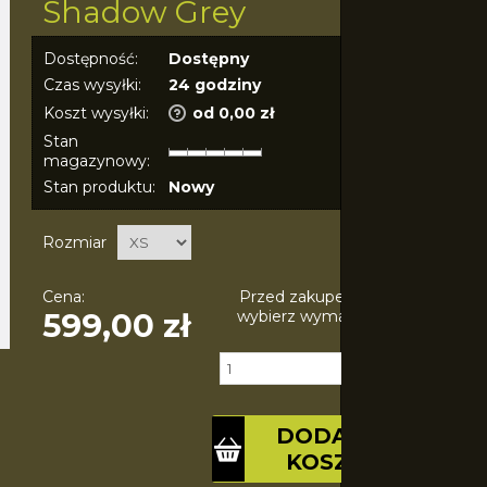
Shadow Grey
Dostępność:
Dostępny
Czas wysyłki:
24 godziny
Koszt wysyłki:
od 0,00 zł
Stan
magazynowy:
Stan produktu:
Nowy
Rozmiar
Cena:
Przed zakupem produktu
599,00 zł
wybierz wymagane opcje.
Ilość:
szt.
DODAJ DO
KOSZYKA