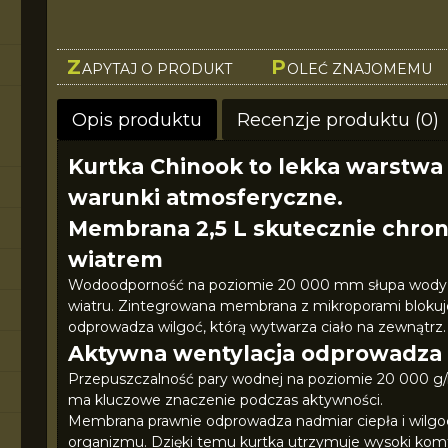
Z
P
APYTAJ O PRODUKT
OLEĆ ZNAJOMEMU
Opis produktu
Recenzje produktu (0)
Kurtka Chinook to lekka warstwa
warunki atmosferyczne.
Membrana 2,5 L skutecznie chron
wiatrem
Wodoodporność na poziomie 20 000 mm słupa wody sk
wiatru. Zintegrowana membrana z mikroporami blokuj
odprowadza wilgoć, którą wytwarza ciało na zewnątrz.
Aktywna wentylacja odprowadza n
Przepuszczalność pary wodnej na poziomie 20 000 g/m
ma kluczowe znaczenie podczas aktywności.
Membrana prawnie odprowadza nadmiar ciepła i wilgoc
organizmu. Dzięki temu kurtka utrzymuje wysoki komfo