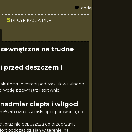
dodaj do schowka
S
PECYFIKACJA PDF
 zewnętrzna na trudne
i przed deszczem i
utecznie chroni podczas ulew i silnego
e wodę z zewnątrz i sprawnie
admiar ciepła i wilgoci
²/24h oznacza niski opór parowania, co
i, oraz nie dopuszcza do przegrzania
rt podczas działań w terenie, na