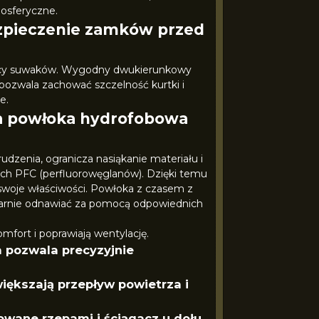
mosferyczne.
zpieczenie zamków przed
racy suwaków. Wygodny dwukierunkowy
ozwala zachować szczelność kurtki i
e.
a powłoka hydrofobowa
dzenia, ogranicza nasiąkanie materiału i
ych PFC (perfluorowęglanów). Dzięki temu
e swoje właściwości. Powłoka z czasem z
gularnie odnawiać za pomocą odpowiednich
mfort i poprawiają wentylację.
 pozwala precyzyjnie
ększają przepływ powietrza i
wane rzepami i ściągacz u dołu