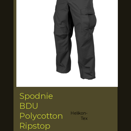
Spodnie
BDU
Helikon-
Polycotton
Tex
Ripstop