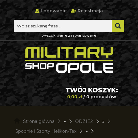
Logowanie
Rejestracja
wyszukiwanie zaawansowane
TWÓJ KOSZYK:
0,00 zł
/ 0 produktów
Strona główna
»
ODZIEŻ
»
Spodnie i Szorty Helikon-Tex
»