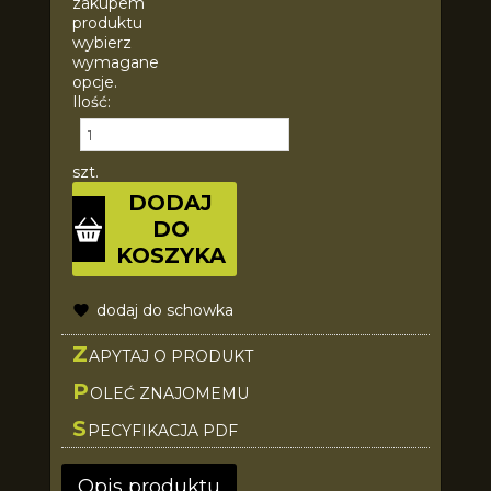
zakupem
produktu
wybierz
wymagane
opcje.
Ilość:
szt.
DODAJ
DO
KOSZYKA
dodaj do schowka
Z
APYTAJ O PRODUKT
P
OLEĆ ZNAJOMEMU
S
PECYFIKACJA PDF
Opis produktu