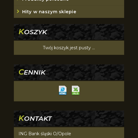
Hity w naszym sklepie
K
OSZYK
Twój koszyk jest pusty ...
C
ENNIK
K
ONTAKT
ING Bank śląski O/Opole