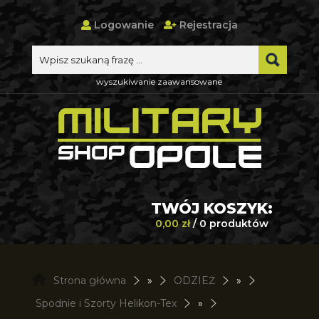
Logowanie
Rejestracja
wyszukiwanie zaawansowane
TWÓJ KOSZYK:
0,00 zł
/ 0 produktów
Strona główna
»
ODZIEŻ
»
Spodnie i Szorty Helikon-Tex
»