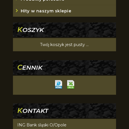
Hity w naszym sklepie
K
OSZYK
Twój koszyk jest pusty ...
C
ENNIK
K
ONTAKT
ING Bank śląski O/Opole