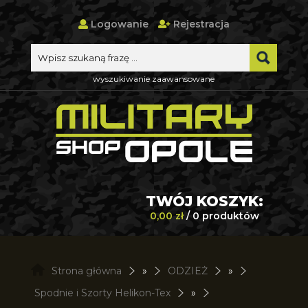
Logowanie
Rejestracja
wyszukiwanie zaawansowane
TWÓJ KOSZYK:
0,00 zł
/ 0 produktów
Strona główna
»
ODZIEŻ
»
Spodnie i Szorty Helikon-Tex
»