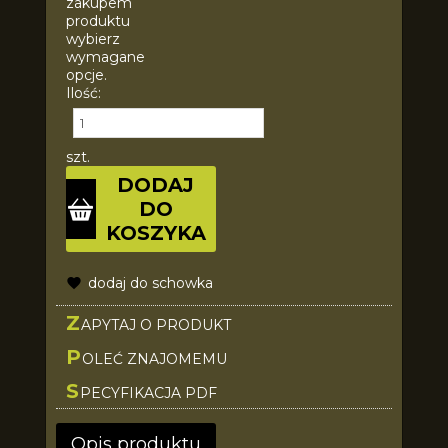
zakupem
produktu
wybierz
wymagane
opcje.
Ilość:
szt.
DODAJ
DO
KOSZYKA
dodaj do schowka
Z
APYTAJ O PRODUKT
P
OLEĆ ZNAJOMEMU
S
PECYFIKACJA PDF
Opis produktu