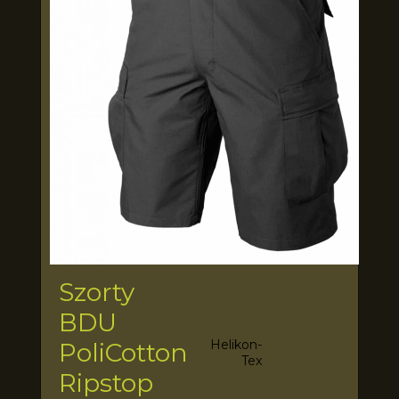
Szorty
BDU
Helikon-
PoliCotton
Tex
Ripstop