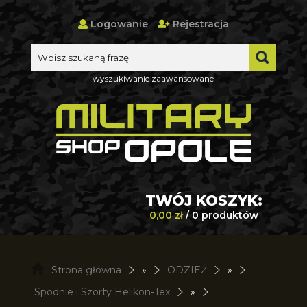
Logowanie
Rejestracja
wyszukiwanie zaawansowane
TWÓJ KOSZYK:
0,00 zł
/ 0 produktów
Strona główna
»
ODZIEŻ
»
Spodnie i Szorty Helikon-Tex
»